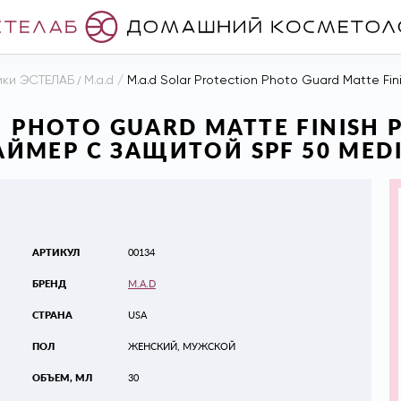
ики ЭСТЕЛАБ
/
M.a.d
/
M.a.d Solar Protection Photo Guard Matte Finish Prime
N PHOTO GUARD MATTE FINISH 
МЕР С ЗАЩИТОЙ SPF 50 MEDIU
АРТИКУЛ
00134
БРЕНД
M.A.D
СТРАНА
USA
ПОЛ
ЖЕНСКИЙ, МУЖСКОЙ
ОБЪЕМ, МЛ
30