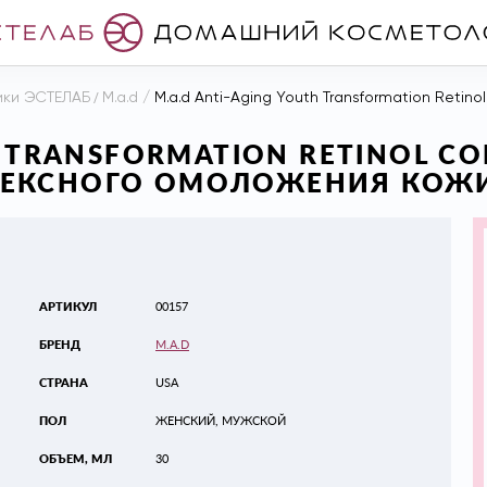
ики ЭСТЕЛАБ
/
M.a.d
/
M.a.d Anti-Aging Youth Transformation Retinol Complex Ser
H TRANSFORMATION RETINOL C
ЕКСНОГО ОМОЛОЖЕНИЯ КОЖИ С
АРТИКУЛ
00157
БРЕНД
M.A.D
СТРАНА
USA
ПОЛ
ЖЕНСКИЙ, МУЖСКОЙ
ОБЪЕМ, МЛ
30