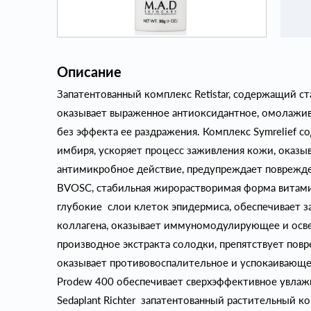
Описание
Запатентованный комплекс Retistar, содержащий с
оказывает выраженное антиоксидантное, омолажи
без эффекта ее раздражения. Комплекс Symrelief 
имбиря, ускоряет процесс заживления кожи, оказы
антимикробное действие, предупреждает поврежд
BVOSC, стабильная жирорастворимая форма витами
глубокие слои клеток эпидермиса, обеспечивает з
коллагена, оказывает иммуномодулирующее и освет
производное экстракта солодки, препятствует по
оказывает противовоспалительное и успокаивающ
Prodew 400 обеспечивает сверхэффективное увлаж
Sedaplant Richter запатентованный растительный ко