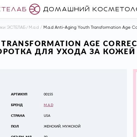
ики ЭСТЕЛАБ
/
M.a.d
/
M.a.d Anti-Aging Youth Transformation Age Corrective Serum К
H TRANSFORMATION AGE CORREC
ОРОТКА ДЛЯ УХОДА ЗА КОЖ
АРТИКУЛ
00155
БРЕНД
M.A.D
СТРАНА
USA
ПОЛ
ЖЕНСКИЙ, МУЖСКОЙ
ОБЪЕМ, МЛ
30