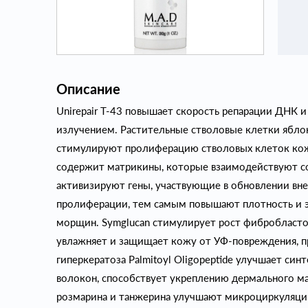
Описание
Unirepair Т-43 повышает скорость репарации ДНК
излучением. Растительные стволовые клетки яблок
стимулируют пролиферацию стволовых клеток кожи
содержит матрикины, которые взаимодействуют с
активизируют гены, участвующие в обновлении вн
пролиферации, тем самым повышают плотность и э
морщин. Symglucan стимулирует рост фибробластов
увлажняет и защищает кожу от УФ-повреждения, п
гиперкератоза Palmitoyl Oligopeptide улучшает си
волокон, способствует укреплению дермального м
розмарина и танжерина улучшают микроциркуляци