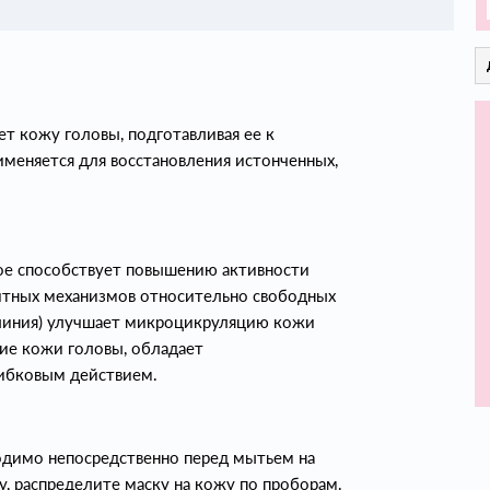
т кожу головы, подготавливая ее к
именяется для восстановления истонченных,
рое способствует повышению активности
итных механизмов относительно свободных
 линия) улучшает микроцикруляцию кожи
ние кожи головы, обладает
рибковым действием.
одимо непосредственно перед мытьем на
у, распределите маску на кожу по проборам.