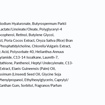
 Sodium Hyaluronate, Butyrospermum Parkii
 Lactate/Linoleate/Oleate, Polyglyceryl-4
copherol, Retinol, Butylene Glycol,
, Poria Cocos Extract, Oryza Sativa (Rice) Bran
Phosphatidylcholine, Chlorella Vulgaris Extract,
tic Acid, Polysorbate 40, Helianthus Annuus
rylamide, C13-14 Isoalkane, Laureth-7,
lutathione, Panthenol, Heptyl Undecylenate, C13-
xtract, Elaeis Guineensis (Palm) Oil,
simum (Linseed) Seed Oil, Glycine Soja
henylpropanol, Ethylhexylglycerin, Caprylyl/
, Xanthan Gum, Sorbitol, Fragrance/Parfum