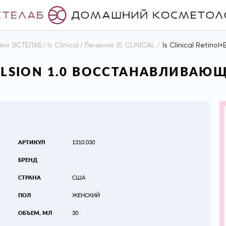
ики ЭСТЕЛАБ
/
Is Clinical
/
Лечение IS CLINICAL
/
Is Clinical Retinol+E
MULSION 1.0 ВОССТАНАВЛИВАЮ
АРТИКУЛ
1310.030
БРЕНД
СТРАНА
США
ПОЛ
ЖЕНСКИЙ
ОБЪЕМ, МЛ
30