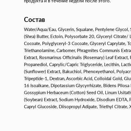
продукта и в течение недели после этого.
Состав
Water/Aqua/Eau, Glycerin, Squalane, Pentylene Glycol,
(Shea) Butter, Ectoin, Polysorbate 20, Glyceryl Citrate/
Cocoate, Polyglyceryl-3 Cocoate, Glyceryl Caprylate, To
Triethanolamine, Carbomer, Phragmites Communis Extract
Extract, Rosmarinus Officinalis (Rosemary) Leaf Extract, 
Propanediol, Caprylic/Capric Triglyceride, Lecithin, Lac
(Sunflower) Extract, Bakuchiol, Phenoxyethanol, Polyac
Tripeptide-1, Dextran, Ascorbic Acid, Colloidal Gold, G
16 Isoalkane, Dipotassium Glycyrrhizate, Bidens Pilosa E
Gossypium Herbaceum (Cotton) Seed Oil, Linum Usitatis
(Soybean) Extract, Sodium Hydroxide, Disodium EDTA, P
Capryl Glucoside, Diisopropyl Adipate, Triethyl Citrate