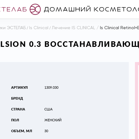
ики ЭСТЕЛАБ
/
Is Clinical
/
Лечение IS CLINICAL
/
Is Clinical Retinol+E
MULSION 0.3 ВОССТАНАВЛИВАЮ
АРТИКУЛ
1309.030
БРЕНД
СТРАНА
США
ПОЛ
ЖЕНСКИЙ
ОБЪЕМ, МЛ
30