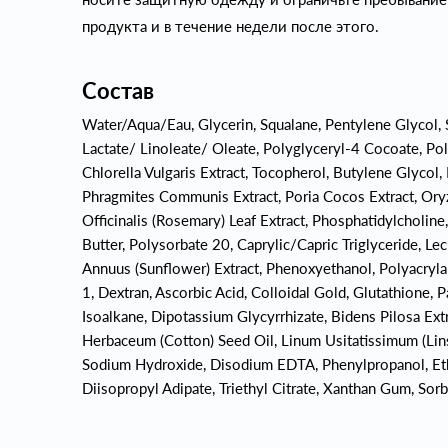
продукта и в течение недели после этого.
Состав
Water/Aqua/Eau, Glycerin, Squalane, Pentylene Glycol, 
Lactate/ Linoleate/ Oleate, Polyglyceryl-4 Cocoate, Pol
Chlorella Vulgaris Extract, Tocopherol, Butylene Glycol,
Phragmites Communis Extract, Poria Cocos Extract, Oryz
Officinalis (Rosemary) Leaf Extract, Phosphatidylcholin
Butter, Polysorbate 20, Caprylic/Capric Triglyceride, Lec
Annuus (Sunflower) Extract, Phenoxyethanol, Polyacryla
1, Dextran, Ascorbic Acid, Colloidal Gold, Glutathione,
Isoalkane, Dipotassium Glycyrrhizate, Bidens Pilosa Ext
Herbaceum (Cotton) Seed Oil, Linum Usitatissimum (Lins
Sodium Hydroxide, Disodium EDTA, Phenylpropanol, Ethy
Diisopropyl Adipate, Triethyl Citrate, Xanthan Gum, Sor