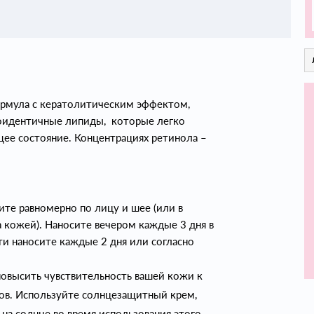
формула с кератолитическим эффектом,
иоидентичные липиды, которые легко
щее состояние. Концентрациях ретинола –
ите равномерно по лицу и шее (или в
а кожей). Наносите вечером каждые 3 дня в
ти наносите каждые 2 дня или согласно
овысить чувствительность вашей кожи к
гов. Используйте солнцезащитный крем,
на солнце во время использования этого