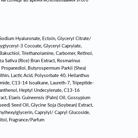
Sodium Hyaluronate, Ectoin, Glyceryl Citrate/
yglyceryl-3 Cocoate, Glyceryl Caprylate,
 Bakuchiol, Triethanolamine, Carbomer, Retinol,
a Sativa (Rice) Bran Extract, Rosmarinus
e, Propanediol, Butyrospermum Parkii (Shea)
ithin, Lactic Acid, Polysorbate 40, Helianthus
mide, C13-14 Isoalkane, Laureth-7, Tripeptide-
 Panthenol, Heptyl Undecylenate, C13-16
ract, Elaeis Guineensis (Palm) Oil, Gossypium
eed) Seed Oil, Glycine Soja (Soybean) Extract,
lhexylglycerin, Caprylyl/ Capryl Glucoside,
bitol, Fragrance/Parfum