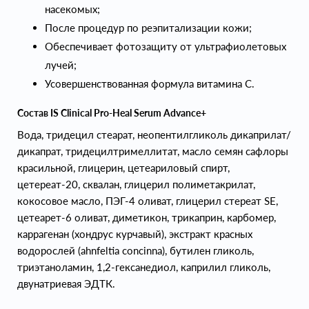
насекомых;
После процедур по реэпитализации кожи;
Обеспечивает фотозащиту от ультрафиолетовых
лучей;
Усовершенствованная формула витамина С.
Состав IS Clinical Pro-Heal Serum Advance+
Вода, тридецил стеарат, неопентилгликоль дикаприлат/
дикапрат, тридецилтримеллитат, масло семян сафлоры
красильной, глицерин, цетеариловый спирт,
цетереат-20, сквалан, глицерил полиметакрилат,
кокосовое масло, ПЭГ-4 оливат, глицерил стереат SE,
цетеарет-6 оливат, диметикон, трикаприн, карбомер,
каррагенан (хондрус курчавый), экстракт красных
водорослей (ahnfeltia concinna), бутилен гликоль,
триэтаноламин, 1,2-гексанедиол, каприлил гликоль,
двунатриевая ЭДТК.