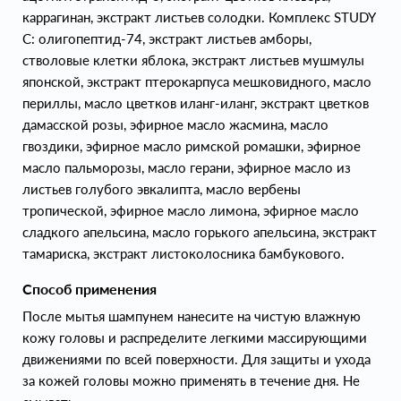
каррагинан, экстракт листьев солодки. Комплекс STUDY
C: олигопептид-74, экстракт листьев амборы,
стволовые клетки яблока, экстракт листьев мушмулы
японской, экстракт птерокарпуса мешковидного, масло
периллы, масло цветков иланг-иланг, экстракт цветков
дамасской розы, эфирное масло жасмина, масло
гвоздики, эфирное масло римской ромашки, эфирное
масло пальморозы, масло герани, эфирное масло из
листьев голубого эвкалипта, масло вербены
тропической, эфирное масло лимона, эфирное масло
сладкого апельсина, масло горького апельсина, экстракт
тамариска, экстракт листоколосника бамбукового.
Способ применения
После мытья шампунем нанесите на чистую влажную
кожу головы и распределите легкими массирующими
движениями по всей поверхности. Для защиты и ухода
за кожей головы можно применять в течение дня. Не