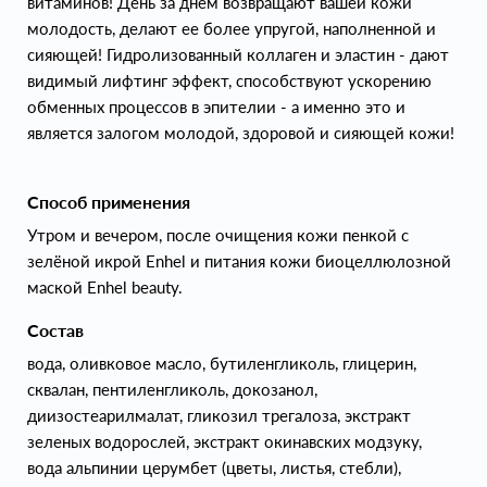
витаминов! День за днем возвращают вашей кожи
молодость, делают ее более упругой, наполненной и
сияющей! Гидролизованный коллаген и эластин - дают
видимый лифтинг эффект, способствуют ускорению
обменных процессов в эпителии - а именно это и
является залогом молодой, здоровой и сияющей кожи!
Способ применения
Утром и вечером, после очищения кожи пенкой с
зелёной икрой Enhel и питания кожи биоцеллюлозной
маской Enhel beauty.
Состав
вода, оливковое масло, бутиленгликоль, глицерин,
сквалан, пентиленгликоль, докозанол,
диизостеарилмалат, гликозил трегалоза, экстракт
зеленых водорослей, экстракт окинавских модзуку,
вода альпинии церумбет (цветы, листья, стебли),