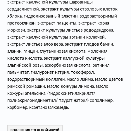
экстракт каллусной культуры шаровницы
сердцелистной, экстракт культуры стволовых клеток
яблока, гидролизованный эластин, водорастворимый
протеогликан, экстракт плаценты, экстракт корня
моркови, экстракт культуры листьев рододендрона,
экстракт каллусной культуры аргании колючей,
экстракт листьев алоэ вера, экстракт плодов бамии,
аланин, глицин, глутаминовая кислота, молочная
кислота кислота, экстракт каллусной культуры
альпийской розы, аскорбиновая кислота, ретинил
пальмитат, гиалуронат натрия, токоферол,
водорастворимый коллаген, масло лайма, масло цветов
римской ромашки, масло кожуры лимона, масло
кожуры апельсина, (гидроксиэтилакрилат/
полиакрилоилдиметил/ таурат натрия) сополимер,
карбомер, ксантановаякамедь.
КОЛЛЕКЦИЯ С ЗЕЛЕНОЙ ИКРОЙ