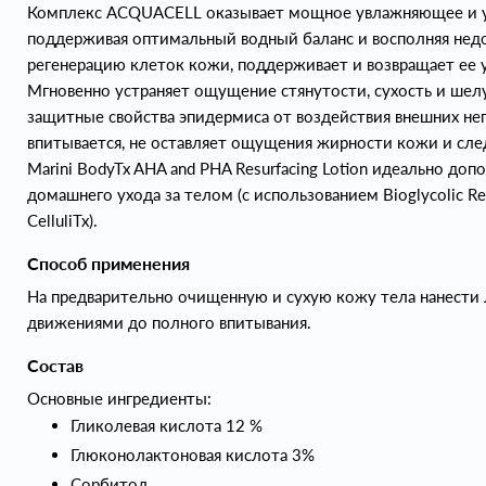
Комплекс ACQUACELL оказывает мощное увлажняющее и у
поддерживая оптимальный водный баланс и восполняя недо
регенерацию клеток кожи, поддерживает и возвращает ее у
Мгновенно устраняет ощущение стянутости, сухость и ше
защитные свойства эпидермиса от воздействия внешних не
впитывается, не оставляет ощущения жирности кожи и сле
Marini BodyTx AHA and PHA Resurfacing Lotion идеально до
домашнего ухода за телом (с использованием Bioglycolic Res
CelluliTx).
Способ применения
На предварительно очищенную и сухую кожу тела нанести
движениями до полного впитывания.
Состав
Основные ингредиенты:
Гликолевая кислота 12 %
Глюконолактоновая кислота 3%
Сорбитол