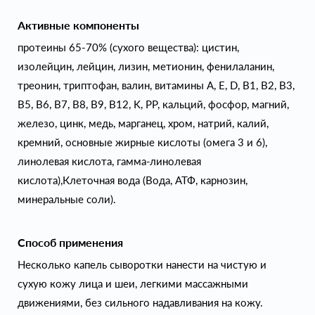
Активные компоненты
протеины 65-70% (сухого вещества): цистин,
изолейцин, лейцин, лизин, метионин, фенилаланин,
треонин, триптофан, валин, витамины А, Е, D, B1, B2, B3,
B5, B6, B7, B8, B9, B12, K, PP, кальций, фосфор, магний,
железо, цинк, медь, марганец, хром, натрий, калий,
кремний, основные жирные кислоты (омега 3 и 6),
линолевая кислота, гамма-линолевая
кислота),Клеточная вода (Вода, АТФ, карнозин,
минеральные соли).
Способ применения
Несколько капель сыворотки нанести на чистую и
сухую кожу лица и шеи, легкими массажными
движениями, без сильного надавливания на кожу.