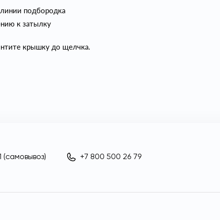
ь линии подбородка
ению к затылку
интите крышку до щелчка.
 (самовывоз)
+7 800 500 26 79