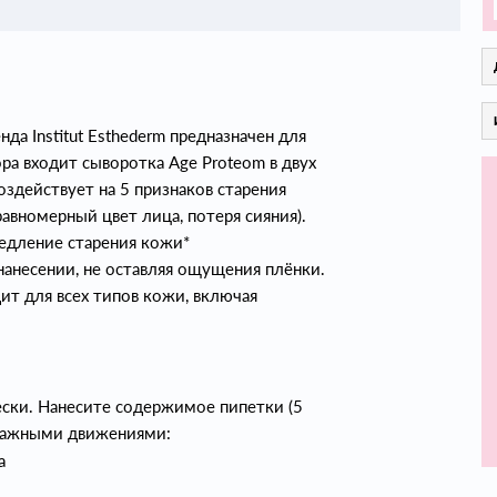
а Institut Esthederm предназначен для
ора входит сыворотка Age Proteom в двух
оздействует на 5 признаков старения
авномерный цвет лица, потеря сияния).
едление старения кожи*
нанесении, не оставляя ощущения плёнки.
т для всех типов кожи, включая
ески. Нанесите содержимое пипетки (5
ссажными движениями:
а