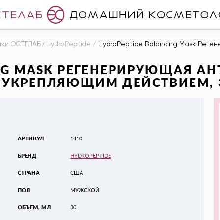
ики ЭСТЕЛАБ
/
HydroPeptide
/
HydroPeptide Balancing Mask Регенерирующая а
NG MASK РЕГЕНЕРИРУЮЩАЯ А
УКРЕПЛЯЮЩИМ ДЕЙСТВИЕМ, 
АРТИКУЛ
1410
БРЕНД
HYDROPEPTIDE
СТРАНА
США
ПОЛ
МУЖСКОЙ
ОБЪЕМ, МЛ
30