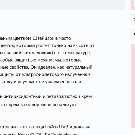
альным цветком Швейцарии, часто
цветок, который растет только на высоте от
х альпийских условиях (т. е. температуре,
л особые защитные механизмы, которые
ые свойства. Он идеален, как натуральный
 защиты от ультрафиолетового излучения в
т кожу и улучшает ее увлажненность и
й антиоксидантный и антивозрастной крем
тот крем в полной мере использует
тр защиты от солнца UVA и UVB и доказал
о крема. Крем CHOLLEY Edelweiss не