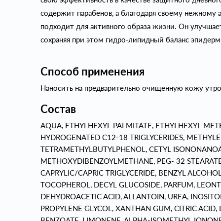
содержит парабенов, а благодаря своему нежному 
подходит для активного образа жизни. Он улучшает
сохраняя при этом гидро-липидный баланс эпидерм
Способ применения
Наносить на предварительно очищенную кожу утр
Состав
AQUA, ETHYLHEXYL PALMITATE, ETHYLHEXYL MET
HYDROGENATED C12-18 TRIGLYCERIDES, METHYLE
TETRAMETHYLBUTYLPHENOL, CETYL ISONONANOA
METHOXYDIBENZOYLMETHANE, PEG- 32 STEARATE,
CAPRYLIC/CAPRIC TRIGLYCERIDE, BENZYL ALCOHOL
TOCOPHEROL, DECYL GLUCOSIDE, PARFUM, LEON
DEHYDROACETIC ACID, ALLANTOIN, UREA, INOSITO
PROPYLENE GLYCOL, XANTHAN GUM, CITRIC ACID,
BENZOATE, LIMONENE, ALPHA-ISOMETHYL IONONE