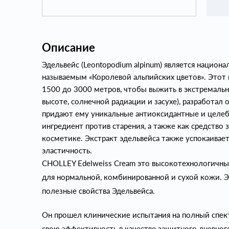
Описание
Эдельвейс (Leontopodium alpinum) является национ
называемым «Королевой альпийских цветов». Этот 
1500 до 3000 метров, чтобы выжить в экстремальны
высоте, солнечной радиации и засухе), разработа
придают ему уникальные антиоксидантные и целебн
ингредиент против старения, а также как средство
косметике. Экстракт эдельвейса также успокаивае
эластичность.
CHOLLEY Edelweiss Cream это высокотехнологичны
для нормальной, комбинированной и сухой кожи. Э
полезные свойства Эдельвейса.
Он прошел клинические испытания на полный спек
свою эффективность в качестве защитного дневног