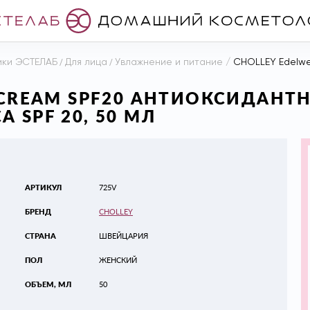
ики ЭСТЕЛАБ
/
Для лица
/
Увлажнение и питание
/
CHOLLEY Edelweiss Day C
Y CREAM SPF20 АНТИОКСИДАНТ
 SPF 20, 50 МЛ
АРТИКУЛ
725V
БРЕНД
CHOLLEY
СТРАНА
ШВЕЙЦАРИЯ
ПОЛ
ЖЕНСКИЙ
ОБЪЕМ, МЛ
50