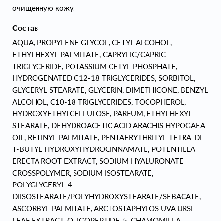
очищенную кожу.
Состав
AQUA, PROPYLENE GLYCOL, CETYL ALCOHOL,
ETHYLHEXYL PALMITATE, CAPRYLIC/CAPRIC
TRIGLYCERIDE, POTASSIUM CETYL PHOSPHATE,
HYDROGENATED C12-18 TRIGLYCERIDES, SORBITOL,
GLYCERYL STEARATE, GLYCERIN, DIMETHICONE, BENZYL
ALCOHOL, C10-18 TRIGLYCERIDES, TOCOPHEROL,
HYDROXYETHYLCELLULOSE, PARFUM, ETHYLHEXYL
STEARATE, DEHYDROACETIC ACID ARACHIS HYPOGAEA
OIL, RETINYL PALMITATE, PENTAERYTHRITYL TETRA-DI-
T-BUTYL HYDROXYHYDROCINNAMATE, POTENTILLA
ERECTA ROOT EXTRACT, SODIUM HYALURONATE
CROSSPOLYMER, SODIUM ISOSTEARATE,
POLYGLYCERYL-4
DIISOSTEARATE/POLYHYDROXYSTEARATE/SEBACATE,
ASCORBYL PALMITATE, ARCTOSTAPHYLOS UVA URSI
LEAF EXTRACT, OLIGOPEPTIDE-5, CHAMOMILLA