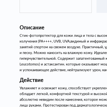
Описание
Стик-фотопротектор для кожи лица и тела с высо
излучения (PA++++, UVB, UVA,видимый и инфракрас
занятий спортом на свежем воздухе. Практичный, уд
и песку. Можно наносить на влажную кожу. Идеален
гиперчувствительной. Содержит запатентованный к
Leucotomos) и астаксантин. которые оказывают м
и успокаивающее действие, нейтрализуют урон, н
Действие
Увлажняет и освежает кожу, способствует укрепле
обладает легкой, комфортной текстурой и высоко
абсолютно невидим после нанесения, которое можн
лицу руками. Протестирован под дерматологичес