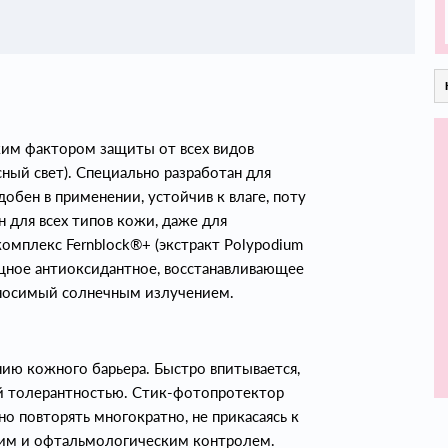
ким фактором защиты от всех видов
ный свет). Специально разработан для
обен в применении, устойчив к влаге, поту
 для всех типов кожи, даже для
омплекс Fernblock®+ (экстракт Polypodium
ощное антиоксидантное, восстанавливающее
аносимый солнечным излучением.
нию кожного барьера. Быстро впитывается,
й толерантностью. Стик-фотопротектор
о повторять многократно, не прикасаясь к
ким и офтальмологическим контролем.