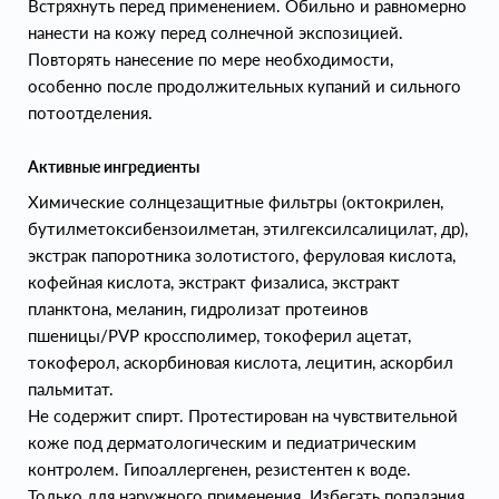
Встряхнуть перед применением. Обильно и равномерно
нанести на кожу перед солнечной экспозицией.
Повторять нанесение по мере необходимости,
особенно после продолжительных купаний и сильного
потоотделения.
Активные ингредиенты
Химические солнцезащитные фильтры (октокрилен,
бутилметоксибензоилметан, этилгексилсалицилат, др),
экстрак папоротника золотистого, феруловая кислота,
кофейная кислота, экстракт физалиса, экстракт
планктона, меланин, гидролизат протеинов
пшеницы/PVP кроссполимер, токоферил ацетат,
токоферол, аскорбиновая кислота, лецитин, аскорбил
пальмитат.
Не содержит спирт. Протестирован на чувствительной
коже под дерматологическим и педиатрическим
контролем. Гипоаллергенен, резистентен к воде.
Только для наружного применения. Избегать попадания