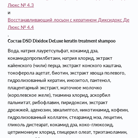
Люкс № 4.3
и
Восстанавливающий лосьон с кератином Диксидокс Де
Люкс № 4.4
.
Состав DSD Dixidox DeLuxe keratin treatment shampoo
Вода, натрия лауретсульфат, кокамид дэа,
кокамидопропилбетаин, натрия хлорид, эктракт
кайенского (чили) перца, экстракт конского каштана,
токоферола ацетат, биотин, экстракт хвоща полевого,
гидролизованный кератин, инозитол, пантенол,
плацентарный экстракт, маточное молочко
(королевское желе), тиамина хлорид, аскорбил
пальмитат, рибофлавин, пиридоксин, экстракт
дрожжей, аденозин, эвкалиптол, никотинамид, кофеин,
гидролизованный коллаген, стеарамид мэа, лецитин,
гликоль дистеарат, кокамид дэа, коко-глюкозид,
цетримониум хлорид, глицерил олеат, триэтаноламин,