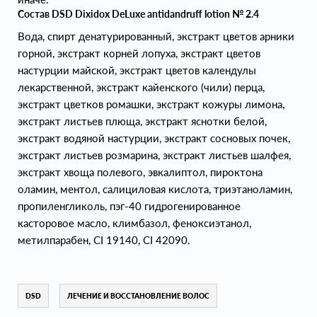
Состав DSD Dixidox DeLuxe antidandruff lotion № 2.4
Вода, спирт денатурированный, экстракт цветов арники
горной, экстракт корней лопуха, экстракт цветов
настурции майской, экстракт цветов календулы
лекарственной, экстракт кайенского (чили) перца,
экстракт цветков ромашки, экстракт кожуры лимона,
экстракт листьев плюща, экстракт яснотки белой,
экстракт водяной настурции, экстракт сосновых почек,
экстракт листьев розмарина, экстракт листьев шалфея,
экстракт хвоща полевого, эвкалиптол, пироктона
оламин, ментол, салициловая кислота, триэтаноламин,
пропиленгликоль, пэг-40 гидрогенированное
касторовое масло, климбазол, феноксиэтанол,
метилпарабен, CI 19140, СI 42090.
DSD
ЛЕЧЕНИЕ И ВОССТАНОВЛЕНИЕ ВОЛОС