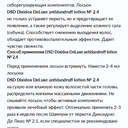
себорегулирующих компонентов. Лосьон
DSD Dixidox DeLuxe antidandruff lotion № 2.4
не только устраняет перхоть, но и предотвращает ее
появление, а также регулирует выделение кожного сала
(себума). Способствует снижению выпадения волос,
обладает противовоспалительным эффектом. Дарит
чувство свежести.
Способ применения DSD Dixidox DeLuxe antidandruff lotion
№ 2.4
Перед применением лосьон встряхнуть. Нанести 2-4 мл
лосьона
DSD Dixidox DeLuxe antidandruff lotion № 2.4
на сухую или влажную кожу волосистой части головы,
распределить мягкими массажными движениями. Не
смывайте лосьон, чтобы активные компоненты
проявили лечебный эффект. Оптимально применять 2-3
раза в неделю после Шампуня от перхоти Диксидокс
Де Люкс № 2.1, если специалистом не рекомендовано
иначе.