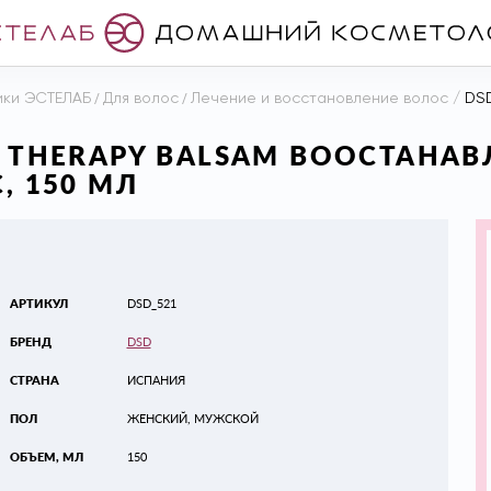
ики ЭСТЕЛАБ
/
Для волос
/
Лечение и восстановление волос
/
DSD D
IR THERAPY BALSAM ВООСТАН
, 150 МЛ
АРТИКУЛ
DSD_521
БРЕНД
DSD
СТРАНА
ИСПАНИЯ
ПОЛ
ЖЕНСКИЙ, МУЖСКОЙ
ОБЪЕМ, МЛ
150