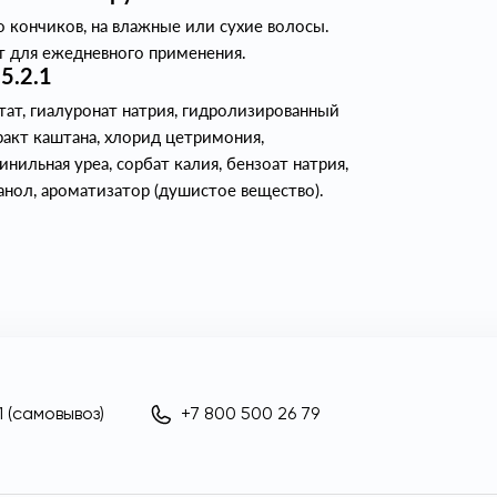
о кончиков, на влажные или сухие волосы.
т для ежедневного применения.
5.2.1
тат, гиалуронат натрия, гидролизированный
ракт каштана, хлорид цетримония,
ильная уреа, сорбат калия, бензоат натрия,
анол, ароматизатор (душистое вещество).
 (самовывоз)
+7 800 500 26 79