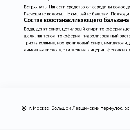
Встряхнуть. Нанести средство от середины волос д
Расчешите волосы. Не смывайте бальзам. Подходи
Состав воостанавливающего бальзама 
Вода, денат спирт, цетиловый спирт, токоферилаце
шелк, пантенол, токоферил, гидролизованный экст
триэтаноламин, изопропиловый спирт, имидазолидин
лимонная кислота, этилгексилглицерин, феноксиэт
г. Москва, Большой Левшинский переулок, 6с1