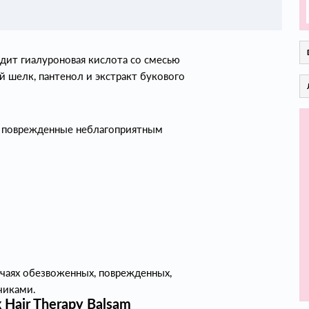
одит гиалуроновая кислота со смесью
й шелк, пантенол и экстракт букового
с, поврежденные неблагоприятным
учаях обезвоженных, поврежденных,
чиками.
Hair Therapy Balsam