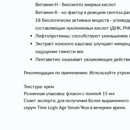
Витамин H - биосинтез жирных кислот
Витамин К - ко-фактор в реакциях синтеза р
18 биологически активных веществ - углевод
составляющие нуклеиновых кислот (ДНК, РНК
Лифтопротеины: способствуют уменьшению 
Экстракт конского каштана: улучшает микроц
ощущение тяжести век
Пентавитин: оказывает увлажняющее действ
Рекомендации по применению: Используйте утром и
Текстура: крем
Розничная упаковка: флакон с помпой 15 мл
Совет эксперта: для получения более выраженног
серум Time Logic Age Serum Yeux в вечернее время.