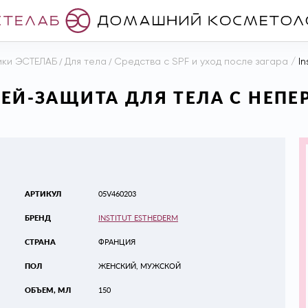
ики ЭСТЕЛАБ
/
Для тела
/
Средства с SPF и уход после загара
/
In
ПРЕЙ-ЗАЩИТА ДЛЯ ТЕЛА С НЕ
АРТИКУЛ
05V460203
БРЕНД
INSTITUT ESTHEDERM
СТРАНА
ФРАНЦИЯ
ПОЛ
ЖЕНСКИЙ, МУЖСКОЙ
ОБЪЕМ, МЛ
150