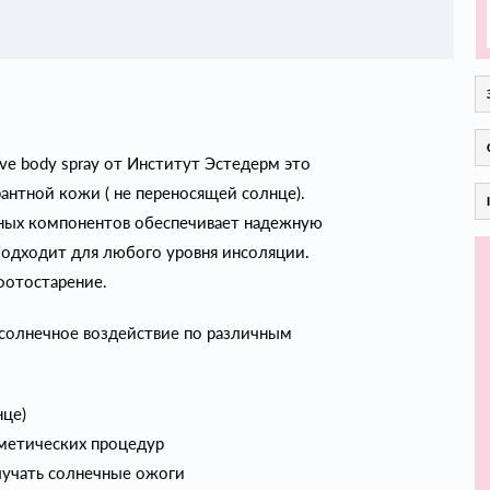
e body spray от Институт Эстедерм это
антной кожи ( не переносящей солнце).
вных компонентов обеспечивает надежную
Подходит для любого уровня инсоляции.
фотостарение.
 солнечное воздействие по различным
нце)
сметических процедур
олучать солнечные ожоги