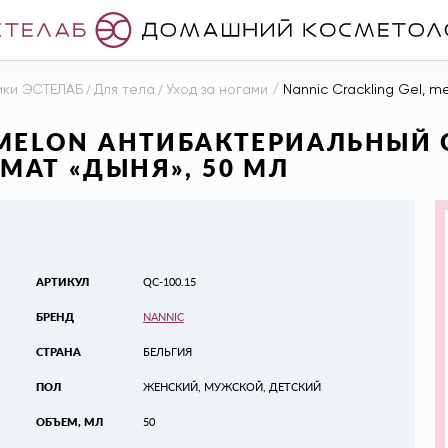
ики ЭСТЕЛАБ
/
Для тела
/
Уход за ногами
/
Nannic Crackling Gel, melon Анти
, MELON АНТИБАКТЕРИАЛЬНЫ
МАТ «ДЫНЯ», 50 МЛ
АРТИКУЛ
QC-100.15
БРЕНД
NANNIC
СТРАНА
БЕЛЬГИЯ
ПОЛ
ЖЕНСКИЙ, МУЖСКОЙ, ДЕТСКИЙ
ОБЪЕМ, МЛ
50