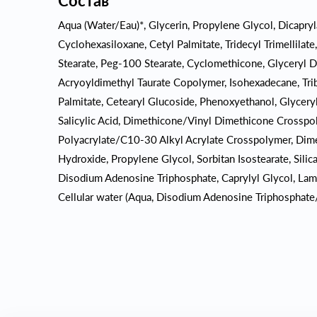
Состав
Aqua (Water/Eau)*, Glycerin, Propylene Glycol, Dicapr
Cyclohexasiloxane, Cetyl Palmitate, Tridecyl Trimellilat
Stearate, Peg-100 Stearate, Cyclomethicone, Glyceryl 
Acryoyldimethyl Taurate Copolymer, Isohexadecane, Tri
Palmitate, Cetearyl Glucoside, Phenoxyethanol, Glycery
Salicylic Acid, Dimethicone/Vinyl Dimethicone Crosspo
Polyacrylate/C10-30 Alkyl Acrylate Crosspolymer, Dim
Hydroxide, Propylene Glycol, Sorbitan Isostearate, Silic
Disodium Adenosine Triphosphate, Caprylyl Glycol, Lamin
Cellular water (Aqua, Disodium Adenosine Triphosphate