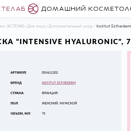
ики ЭСТЕЛАБ
/
Для лица
/
Дополнительный уход
/
Institut Estheder
КА "INTENSIVE HYALURONIC", 
АРТИКУЛ
05V611202
БРЕНД
INSTITUT ESTHEDERM
СТРАНА
ФРАНЦИЯ
ПОЛ
ЖЕНСКИЙ, МУЖСКОЙ
ОБЪЕМ, МЛ
75