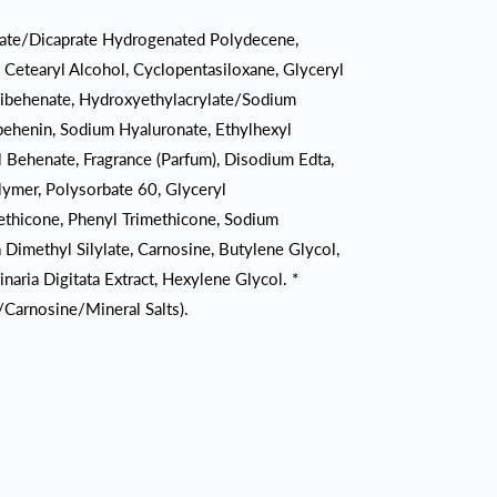
ylate/Dicaprate Hydrogenated Polydecene,
e, Cetearyl Alcohol, Cyclopentasiloxane, Glyceryl
Dibehenate, Hydroxyethylacrylate/Sodium
behenin, Sodium Hyaluronate, Ethylhexyl
l Behenate, Fragrance (Parfum), Disodium Edta,
lymer, Polysorbate 60, Glyceryl
ethicone, Phenyl Trimethicone, Sodium
a Dimethyl Silylate, Carnosine, Butylene Glycol,
aria Digitata Extract, Hexylene Glycol. *
/Carnosine/Mineral Salts).