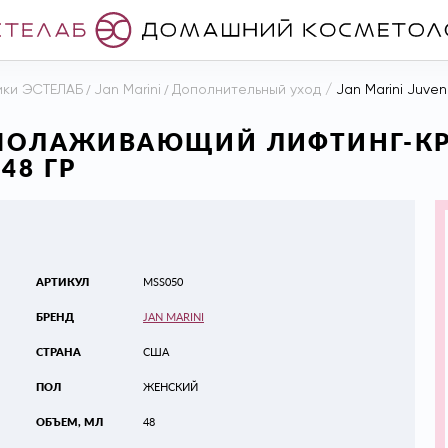
ики ЭСТЕЛАБ
/
Jan Marini
/
Дополнительный уход
/
Jan Marini Juveneck О
 ОМОЛАЖИВАЮЩИЙ ЛИФТИНГ-К
48 ГР
АРТИКУЛ
MSS050
БРЕНД
JAN MARINI
СТРАНА
США
ПОЛ
ЖЕНСКИЙ
ОБЪЕМ, МЛ
48