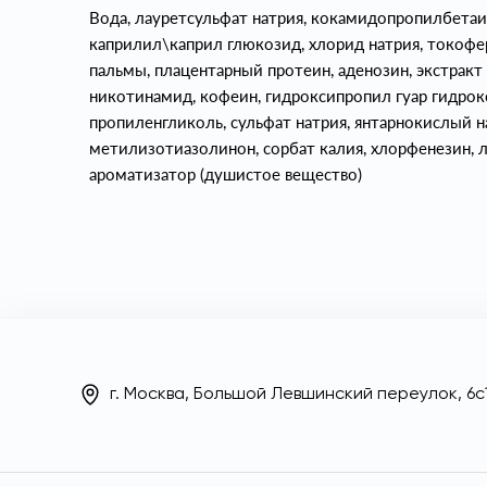
Вода, лауретсульфат натрия, кокамидопропилбетаи
каприлил\каприл глюкозид, хлорид натрия, токофе
пальмы, плацентарный протеин, аденозин, экстракт 
никотинамид, кофеин, гидроксипропил гуар гидро
пропиленгликоль, сульфат натрия, янтарнокислый на
метилизотиазолинон, сорбат калия, хлорфенезин, л
ароматизатор (душистое вещество)
г. Москва, Большой Левшинский переулок, 6с1