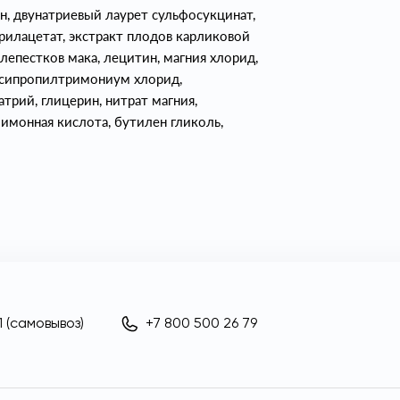
н, двунатриевый лаурет сульфосукцинат,
рилацетат, экстракт плодов карликовой
лепестков мака, лецитин, магния хлорид,
ксипропилтримониум хлорид,
трий, глицерин, нитрат магния,
имонная кислота, бутилен гликоль,
 (самовывоз)
+7 800 500 26 79