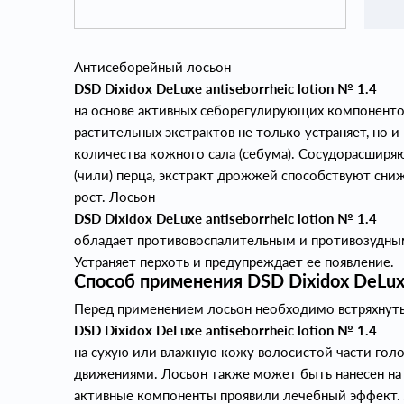
Антисеборейный лосьон
DSD Dixidox DeLuxe antiseborrheic lotion № 1.4
на основе активных себорегулирующих компоненто
растительных экстрактов не только устраняет, но
количества кожного сала (себума). Сосудорасширя
(чили) перца, экстракт дрожжей способствуют сн
рост. Лосьон
DSD Dixidox DeLuxe antiseborrheic lotion № 1.4
обладает противовоспалительным и противозудным
Устраняет перхоть и предупреждает ее появление.
Способ применения DSD Dixidox DeLuxe 
Перед применением лосьон необходимо встряхнуть
DSD Dixidox DeLuxe antiseborrheic lotion № 1.4
на сухую или влажную кожу волосистой части гол
движениями. Лосьон также может быть нанесен на
активные компоненты проявили лечебный эффект.