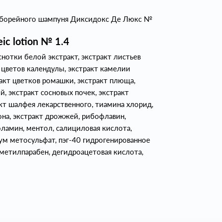
себорейного шампуня Диксидокс Де Люкс №
ic lotion № 1.4
снотки белой экстракт, экстракт листьев
т цветов календулы, экстракт камелии
ракт цветков ромашки, экстракт плюща,
й, экстракт сосновых почек, экстракт
акт шалфея лекарственного, тиамина хлорид,
она, экстракт дрожжей, рибофлавин,
ламин, ментол, салициловая кислота,
м метосульфат, пэг-40 гидрогенированное
метилпарабен, дегидроацетовая кислота,