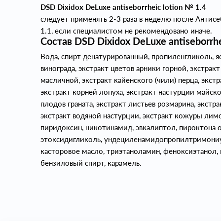
DSD Dixidox DeLuxe antiseborrheic lotion № 1.4
следует применять 2-3 раза в неделю после Анти
1.1, если специалистом не рекомендовано иначе.
Состав DSD Dixidox DeLuxe antiseborrhe
Вода, спирт денатурированный, пропиленгликоль, я
винограда, экстракт цветов арники горной, экстрак
масличной, экстракт кайенского (чили) перца, экст
экстракт корней лопуха, экстракт настурции майско
плодов граната, экстракт листьев розмарина, экстр
экстракт водяной настурции, экстракт кожуры лим
пиридоксин, никотинамид, эвкалиптол, пироктона о
этоксидигликоль, ундециленамидопропилтримониу
касторовое масло, триэтаноламин, феноксиэтанол, 
бензиловый спирт, карамель.