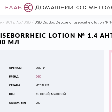
ики ЭСТЕЛАБ
/
DSD
/
DSD Dixidox DeLuxe antiseborrheic lotion №
TISEBORRHEIC LOTION № 1.4 
00 МЛ
АРТИКУЛ
DSD_14
БРЕНД
DSD
СТРАНА
ИСПАНИЯ
ПОЛ
ЖЕНСКИЙ, МУЖСКОЙ
ОБЪЕМ, МЛ
200