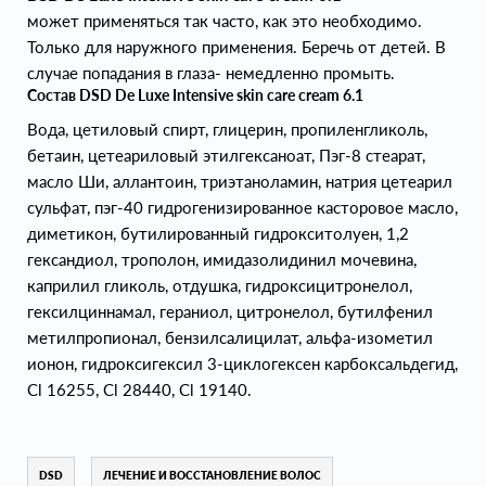
может применяться так часто, как это необходимо.
Только для наружного применения. Беречь от детей. В
случае попадания в глаза- немедленно промыть.
Состав DSD De Luxe Intensive skin care cream 6.1
Вода, цетиловый спирт, глицерин, пропиленгликоль,
бетаин, цетеариловый этилгексаноат, Пэг-8 стеарат,
масло Ши, аллантоин, триэтаноламин, натрия цетеарил
сульфат, пэг-40 гидрогенизированное касторовое масло,
диметикон, бутилированный гидрокситолуен, 1,2
гександиол, трополон, имидазолидинил мочевина,
каприлил гликоль, отдушка, гидроксицитронелол,
гексилциннамал, гераниол, цитронелол, бутилфенил
метилпропионал, бензилсалицилат, альфа-изометил
ионон, гидроксигексил 3-циклогексен карбоксальдегид,
Cl 16255, Cl 28440, Cl 19140.
DSD
ЛЕЧЕНИЕ И ВОССТАНОВЛЕНИЕ ВОЛОС