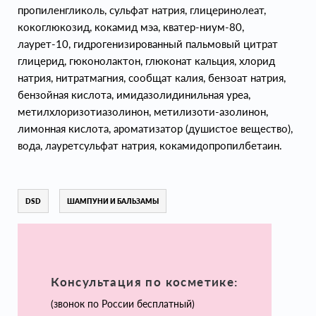
пропиленгликоль, сульфат натрия, глицеринолеат,
кокоглюкозид, кокамид мэа, кватер-ниум-80,
лаурет-10, гидрогенизированный пальмовый цитрат
глицерид, гюконолактон, глюконат кальция, хлорид
натрия, нитратмагния, сообщат калия, бензоат натрия,
бензойная кислота, имидазолидинильная уреа,
метилхлоризотиазолинон, метилизоти-азолинон,
лимонная кислота, ароматизатор (душистое вещество),
вода, лауретсульфат натрия, кокамидопропилбетаин.
DSD
ШАМПУНИ И БАЛЬЗАМЫ
Консультация по косметике:
(звонок по России бесплатный)