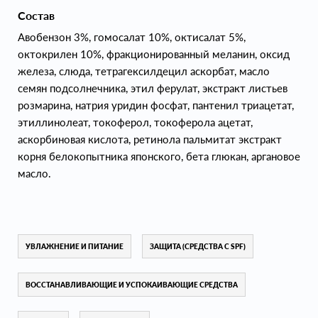
Состав
Авобензон 3%, гомосалат 10%, октисалат 5%,
октокрилен 10%, фракционированный меланин, оксид
железа, слюда, тетрагексилдецил аскорбат, масло
семян подсолнечника, этил ферулат, экстракт листьев
розмарина, натрия уридин фосфат, пантенил триацетат,
этиллинолеат, токоферол, токоферола ацетат,
аскорбиновая кислота, ретинола пальмитат экстракт
корня белокопытника японского, бета глюкан, аргановое
масло.
УВЛАЖНЕНИЕ И ПИТАНИЕ
ЗАЩИТА (СРЕДСТВА С SPF)
ВОССТАНАВЛИВАЮЩИЕ И УСПОКАИВАЮЩИЕ СРЕДСТВА