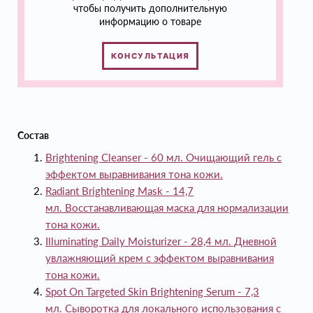
чтобы получить дополнительную
информацию о товаре
КОНСУЛЬТАЦИЯ
Состав
Brightening Cleanser - 60 мл. Очищающий гель с
эффектом выравнивания тона кожи.
Radiant Brightening Mask
- 14,7
мл. Восстанавливающая маска для нормализации
тона кожи.
Illuminating Daily Moisturizer
- 28,4 мл. Дневной
увлажняющий крем с эффектом выравнивания
тона кожи.
Spot On Targeted Skin Brightening Serum
- 7,3
мл. Сыворотка для локального использования с