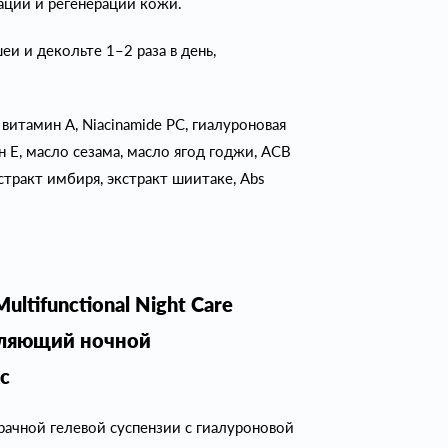
ции и регенерации кожи.
и и декольте 1–2 раза в день,
витамин А, Niacinamide PC, гиалуроновая
н Е, масло сезама, масло ягод годжи, ACB
стракт имбиря, экстракт шиитаке, Abs
ultifunctional Night Care
вляющий ночной
с
ачной гелевой суспензии с гиалуроновой