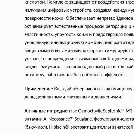
кислотой. Комплекс защищает от воздействия агр
излучения цифровых устройств, создавая невидим
поверхности кожи. Обеспечивает непревзойденное
активизирует естественные процессы репарации и 
эластичность, упругость кожи и предотвращая поя
уникальную инновационную комбинацию раститель
веществами и витаминами, которые стимулируют п
устраняют повреждения, вызванные свободными рад
входит бакучиол – антиоксидантный растительный 
ретинолу, работающая без побочных эффектов.
Применение:
Каждый вечер наносить на очищенную
день, деликатными массажными движениями.
Активные ингредиенты:
Osmocity®, Sepitonic™ M3, 
витамин А, Neossance™ Squalane, феруловая кислота,
(бакучиол), Hibiscin®, экстракт центеллы азиатской