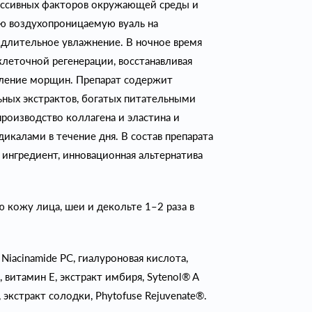
ессивных факторов окружающей среды и
ую воздухопроницаемую вуаль на
 длительное увлажнение. В ночное время
клеточной регенерации, восстанавливая
вление морщин. Препарат содержит
ных экстрактов, богатых питательными
роизводство коллагена и эластина и
икалами в течение дня. В состав препарата
ингредиент, инновационная альтернатива
 кожу лица, шеи и декольте 1–2 раза в
Niacinamide PC, гиалуроновая кислота,
 витамин Е, экстракт имбиря, Sytenol® A
, экстракт солодки, Phytofuse Rejuvenate®.