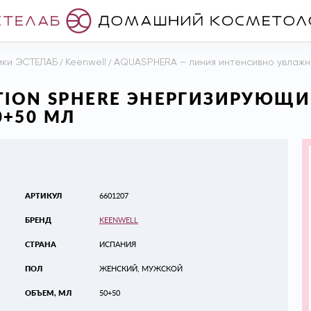
ики ЭСТЕЛАБ
/
Keenwell
/
AQUASPHERA – линия интенсивно увлажн
UTION SPHERE ЭНЕРГИЗИРУЮ
+50 МЛ
АРТИКУЛ
6601207
БРЕНД
KEENWELL
СТРАНА
ИСПАНИЯ
ПОЛ
ЖЕНСКИЙ, МУЖСКОЙ
ОБЪЕМ, МЛ
50+50