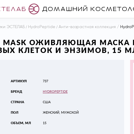
ики ЭСТЕЛАБ
/
HydroPeptide
/
Анти-возрастная коллекция
/
HydroPeptid
CE MASK ОЖИВЛЯЮЩАЯ МАСКА 
ЫХ КЛЕТОК И ЭНЗИМОВ, 15 М
АРТИКУЛ
737
БРЕНД
HYDROPEPTIDE
СТРАНА
США
ПОЛ
ЖЕНСКИЙ, МУЖСКОЙ
ОБЪЕМ, МЛ
15