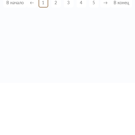
В начало
←
1
2
3
4
5
→
В конец
1
+7 495 646 87 89