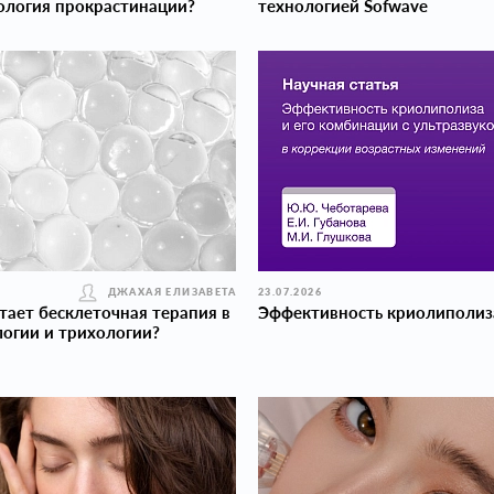
ология прокраcтинации?
технологией Sofwave
ДЖАХАЯ ЕЛИЗАВЕТА
23.07.2026
тает бесклеточная терапия в
Эффективность криолиполиз
огии и трихологии?