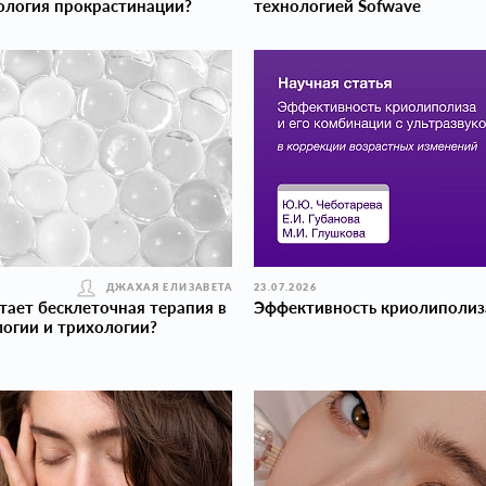
ология прокраcтинации?
технологией Sofwave
ДЖАХАЯ ЕЛИЗАВЕТА
23.07.2026
тает бесклеточная терапия в
Эффективность криолиполиз
огии и трихологии?