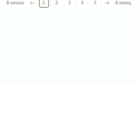
В начало
←
1
2
3
4
5
→
В конец
1
+7 495 646 87 89