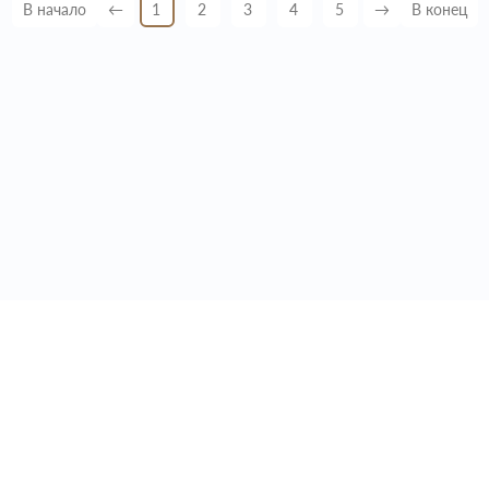
В начало
←
1
2
3
4
5
→
В конец
1
+7 495 646 87 89