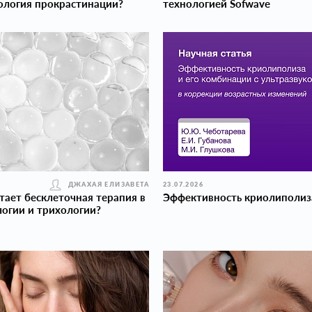
ология прокраcтинации?
технологией Sofwave
ДЖАХАЯ ЕЛИЗАВЕТА
23.07.2026
тает бесклеточная терапия в
Эффективность криолиполиз
огии и трихологии?