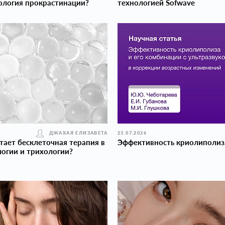
ология прокраcтинации?
технологией Sofwave
ДЖАХАЯ ЕЛИЗАВЕТА
23.07.2026
тает бесклеточная терапия в
Эффективность криолиполиз
огии и трихологии?