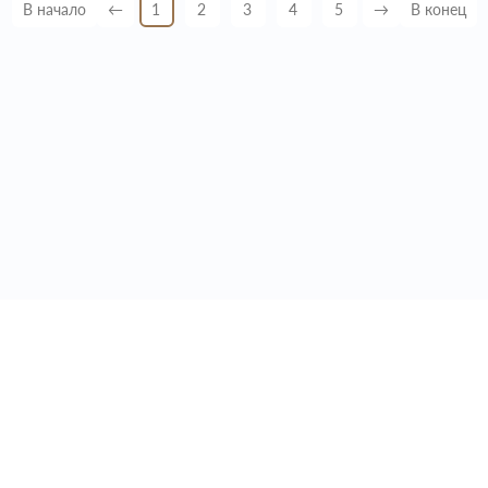
В начало
←
1
2
3
4
5
→
В конец
1
+7 495 646 87 89