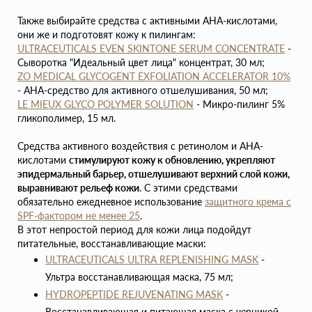
Также выбирайте средства с активными AHA-кислотами,
они же и подготовят кожу к пилингам:
ULTRACEUTICALS EVEN SKINTONE SERUM CONCENTRATE
-
Сыворотка "Идеальный цвет лица" концентрат, 30 мл;
ZO MEDICAL GLYCOGENT EXFOLIATION ACCELERATOR 10%
- AHA-средство для активного отшелушивания, 50 мл;
LE MIEUX GLYCO POLYMER SOLUTION
- Микро-пилинг 5%
гликополимер, 15 мл.
Средства активного воздействия с ретинолом и AHA-
кислотами
стимулируют кожу к обновлению, укрепляют
эпидермальный барьер, отшелушивают верхний слой кожи,
выравнивают рельеф кожи
. С этими средствами
обязательно ежедневное использование
защитного крема с
SPF-фактором не менее 25
.
В этот непростой период для кожи лица подойдут
питательные, восстанавливающие маски:
ULTRACEUTICALS ULTRA REPLENISHING MASK
-
Ультра восстанавливающая маска, 75 мл;
HYDROPEPTIDE REJUVENATING MASK
-
Восстанавливающая и питающая маска с черникой