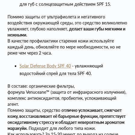
для губ с солнцезащитным действием SPF 15.
Помимо защиты от ультрафиолета и негативного
воздействия окружающей среды, это средство великолепно
увлажняет, глубоко наполняет,
делает ваши губы мягкими и
нежными
.
В качестве профилактики старения кожи используйте
каждый день, обновляйте по мере необходимости, но не
реже чем через 2 часа.
Solar Defense Body SPF 40
- увлажняющий
водостойкий спрей для тела SPF 40.
В составе: органические фильтры,
формула Venuceane™ (защита от инфракрасного излучения),
комплекс антиоксидантов, пробиотик, успокаивающий
агент.
Помимо защиты, средство
отлично успокаивает, смягчает
кожу, восстанавливает её барьерные функции, препятствует
оксидативному стрессу и обладает невероятным ароматом
маракуйи
. Подходит для любого типа кожи.
Как использовать? За 15-20 минут до выхода на солнце,