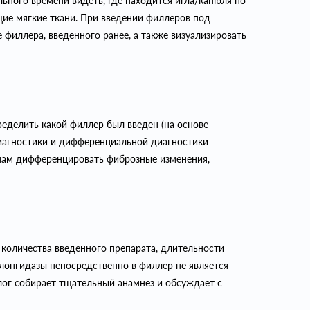
ьного времени видеть, где находится игла/канюля по
ие мягкие ткани. При введении филлеров под
филлера, введенного ранее, а также визуализировать
ределить какой филлер был введен (на основе
диагностики и дифференциальной диагностики
 нам дифференцировать фиброзные изменения,
количества введенного препарата, длительности
 лонгидазы непосредственно в филлер не является
г собирает тщательный анамнез и обсуждает с