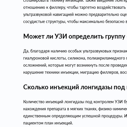
спланировать технику инъекции. Также введение лонги
отношению к филлеру, чтобы таргетно воздействовать
ультразвуковой навигацией можно предварительно оцен
сосудистые структуры, чтобы максимально безопасно 
Может ли УЗИ определить группу
Да, благодаря наличию особых ультразвуковых признак
гиалуроновой кислоты, силикона, полиакриламидного 
осложнений, которые могут возникнуть после проведе
нарушение техники инъекции, миграцию филлеров, вос
Сколько инъекций лонгидазы под
Количество инъекций лонгидазы под контролем УЗИ бу
нахождения препарата в мягких тканях, физико-химиче
единственным определяющим успешной процедуры. Име
пациентом план инъекций.