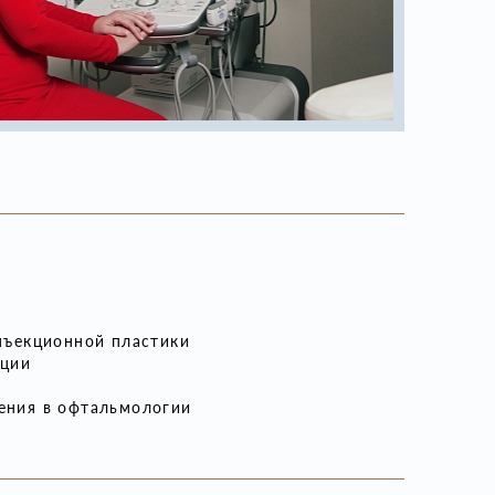
нъекционной пластики
кции
ения в офтальмологии