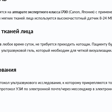
ятся на
аппарате экспертного класса i700
(Canon, Япония) с примен
 мягких тканей лица используется высокочастотный датчик 8-24 МГ
 тканей лица
 любое время суток, не требуется приходить натощак. Пациенту буд
 ультразвуковой гель, который необходим для четкой визуализации
ования
окол ультразвукового исследования, к которому прикрепляются тол
отокол УЗИ по электронной почте/через мессенджер в электронно
И