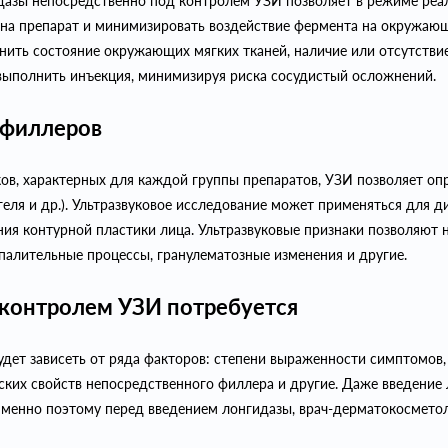
дазы непосредственно под контролем УЗИ позволяет в режиме реал
 на препарат и минимизировать воздействие фермента на окружающ
ить состояние окружающих мягких тканей, наличие или отсутствие 
выполнить инъекция, минимизируя риска сосудистый осложнений.
 филлеров
ов, характерных для каждой группы препаратов, УЗИ позволяет оп
геля и др.). Ультразвуковое исследование может применяться для 
ния контурной пластики лица. Ультразвуковые признаки позволяют
палительные процессы, гранулематозные изменения и другие.
 контролем УЗИ потребуется
дет зависеть от ряда факторов: степени выраженности симптомов, 
ских свойств непосредственного филлера и другие. Даже введение
нно поэтому перед введением лонгидазы, врач-дерматокосметоло