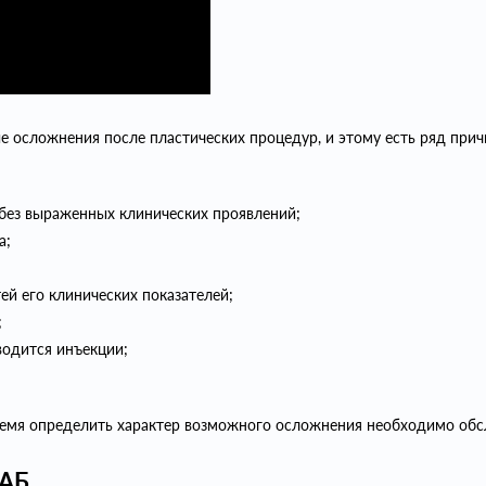
е осложнения после пластических процедур, и этому есть ряд прич
без выраженных клинических проявлений;
а;
ей его клинических показателей;
;
водится инъекции;
емя определить характер возможного осложнения необходимо обсл
ЛАБ