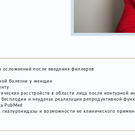
ия осложнений после введения филлеров
чной болезни у женщин
енту
тических расстройств в области лица после контурной и
и бесплодии и неудачах реализации репродуктивной фун
ла PubMed
а гиалуронидазы и возможности ее клинического примен