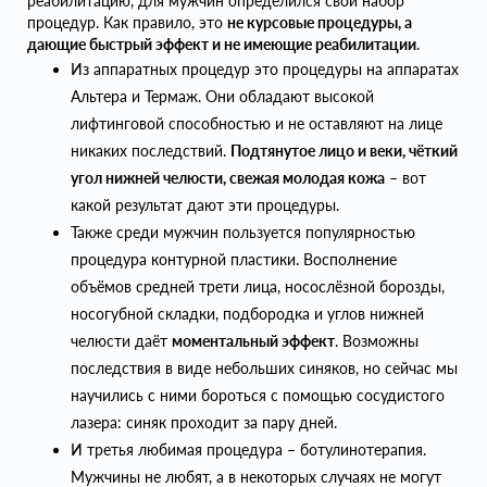
реабилитацию, для мужчин определился свой набор
процедур. Как правило, это
не курсовые процедуры, а
дающие быстрый эффект и не имеющие реабилитации
.
Из аппаратных процедур это процедуры на аппаратах
Альтера и Термаж. Они обладают высокой
лифтинговой способностью и не оставляют на лице
никаких последствий.
Подтянутое лицо и веки, чёткий
угол нижней челюсти, свежая молодая кожа
– вот
какой результат дают эти процедуры.
Также среди мужчин пользуется популярностью
процедура контурной пластики. Восполнение
объёмов средней трети лица, носослёзной борозды,
носогубной складки, подбородка и углов нижней
челюсти даёт
моментальный эффект
. Возможны
последствия в виде небольших синяков, но сейчас мы
научились с ними бороться с помощью сосудистого
лазера: синяк проходит за пару дней.
И третья любимая процедура – ботулинотерапия.
Мужчины не любят, а в некоторых случаях не могут