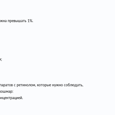
лжна превышать 1%.
м;
паратов с ретинолом, которые нужно соблюдать,
кошмар:
онцентрацией.