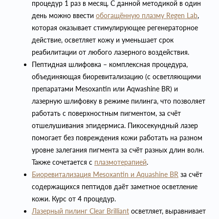
процедур 1 раз в месяц. С данной методикой в один
день можно ввести
обогащённую плазму Regen Lab
,
которая оказывает стимулирующее регенераторное
действие, осветляет кожу и уменьшает срок
реабилитации от любого лазерного воздействия.
Пептидная шлифовка – комплексная процедура,
объединяющая биоревитализацию (с осветляющими
препаратами Mesoxantin или Aqwashine BR) и
лазерную шлифовку в режиме пилинга, что позволяет
работать с поверхностным пигментом, за счёт
отшелушивания эпидермиса. Пикосекундный лазер
помогает без повреждения кожи работать на разном
уровне залегания пигмента за счёт разных длин волн.
Также сочетается с
плазмотерапией
.
Биоревитализация Mesoxantin и Aquashine BR
за счёт
содержащихся пептидов даёт заметное осветление
кожи. Курс от 4 процедур.
Лазерный пилинг Clear Brilliant
осветляет, выравнивает