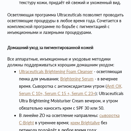
текстуру кожи, придаёт ей свежий и ухоженный вид.
Осветляющая программа Ultraceuticals позволяет проводить
осветляющие процедуры в любое время года. Сочетается в
комплексной программе по борьбе с пигментацией с
инъекционными и лазерными процедурами.
Домашний уход за пигментированной кожей
Все аппаратные, инъекционные и уходовые методики
должны поддерживаться хорошим домашним уходом:
Ultraceuticals Brighte
ning Foam Cleanser
- осветляющая
пенка для умывания;
Brightening Serum
- в вечернее
время. Сыворотка с антиоксидантами утром (
Anti OX,
Serum C 10+, Serum C 15 +, Serum C 23+
); Ultraceuticals
Ultra Brightening Moisturiser Cream вечером, и утром
обязательно наносить крем с SPF 30 или 50.
В линейке ZO на осветление направлены:
сыворотка
C-Bright
в утреннее время;
крем Brightalive
без
ретинола подойдёт в любое время года;