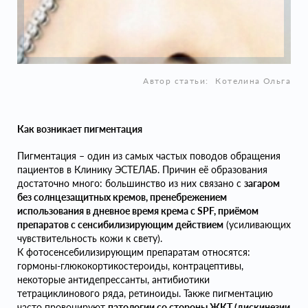
Автор статьи:
Котелина Ольга
Как возникает пигментация
Пигментация – один из самых частых поводов обращения
пациентов в Клинику ЭСТЕЛАБ. Причин её образования
достаточно много: большинство из них связано с
загаром
без солнцезащитных кремов, пренебрежением
использования в дневное время крема с SPF, приёмом
препаратов с сенсибилизирующим действием
(усиливающих
чувствительность кожи к свету).
К фотосенсебилизирующим препаратам относятся:
гормоны-глюкокортикостероиды, контрацептивы,
некоторые антидепрессанты, антибиотики
тетрациклинового ряда, ретиноиды. Также пигментацию
часто провоцируют
патологии со стороны ЖКТ (дискинезии