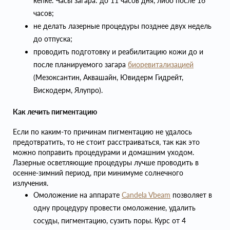
кепке. Часы загара: до 11 часов дня, либо после 16
часов;
не делать лазерные процедуры позднее двух недель
до отпуска;
проводить подготовку и реабилитацию кожи до и
после планируемого загара
биоревитализацией
(Мезоксантин, Аквашайн, Ювидерм Гидрейт,
Вискодерм, Ялупро).
Как лечить пигментацию
Если по каким-то причинам пигментацию не удалось
предотвратить, то не стоит расстраиваться, так как это
можно поправить процедурами и домашним уходом.
Лазерные осветляющие процедуры лучше проводить в
осенне-зимний период, при минимуме солнечного
излучения.
Омоложение на аппарате
Candela Vbeam
позволяет в
одну процедуру провести омоложение, удалить
сосуды, пигментацию, сузить поры. Курс от 4