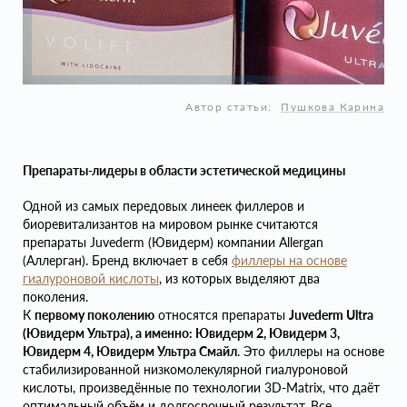
Автор статьи:
Пушкова Карина
Препараты-лидеры в области эстетической медицины
Одной из самых передовых линеек филлеров и
биоревитализантов на мировом рынке считаются
препараты Juvederm (Ювидерм) компании Allergan
(Аллерган). Бренд включает в себя
филлеры на основе
гиалуроновой кислоты
, из которых выделяют два
поколения.
К
первому поколению
относятся препараты
Juvederm Ultra
(Ювидерм Ультра), а именно: Ювидерм 2, Ювидерм 3,
Ювидерм 4, Ювидерм Ультра Смайл
. Это филлеры на основе
стабилизированной низкомолекулярной гиалуроновой
кислоты, произведённые по технологии 3D-Matrix, что даёт
оптимальный объём и долгосрочный результат. Все