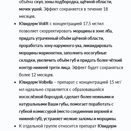
объёма
скул, зоны подбородка, щёчной области,
мочек ушей
. Эффект сохраняется в течение 18
месяцев.
Ювидерм Volift
с концентрацией 17,5 мг/мл
позволяет скорректировать
морщины в зоне лба,
придать утраченный объём щёчной области,
проработать зону наружного уха, ликвидировать
морщины марионетки, заполнить носогубные
складки, увеличить объём губ и придать более чёткий
контур нижней трети лица
. Эффект будет сохраняться
более 12 месяцев.
Ювидерм Volbella
– препарат с концентрацией 15 мг/
мл идеально справляется с образовавшейся
носослёзной бороздой, сделает более нежными и
натуральными Ваши губы, помогает поработать с
губной комиссурой (место соединения верхней и
нижней губ), устраняет мелкие заломы и морщины
.
К отдельной группе относится препарат
Ювидерм