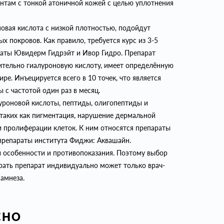
ентам с тонкой атоничной кожей с целью уплотнения
овая кислота с низкой плотностью, подойдут
х покровов. Как правило, требуется курс из 3-5
араты Ювидерм Гидрэйт и Ивор Гидро. Препарат
ительно гиалуроновую кислоту, имеет определённую
ре. Инъецируется всего в 10 точек, что является
с частотой один раз в месяц.
уроновой кислоты, пептиды, олигопептиды и
таких как пигментация, нарушение дермальной
 пролиферации клеток. К ним относятся препараты
препараты института Фиджи: Аквашайн.
 особенности и противопоказания. Поэтому выбор
рать препарат индивидуально может только врач-
амнеза.
СНО