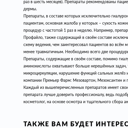
раз в шесть месяцев). Препараты рекомендованы паци
дермы.
Препараты, в составе которых исключительно гиалурон
пациентам, основная жалоба у которых – сухость кожны
процедур с частотой 1 раз в неделю. Например, преп
Профайло, также содержащий в своём составе исключ
схему ведения, чем заинтересовал пациентов во всём ми
менее травматичным. Необходимо всего две процедуры 
Препараты, содержащие в своём составе, помимо гиал
аминокислоты охватывают больше нерешённых задач, 
микроциркуляции, нарушение функций сальных желёз и
компании Премьер Фарм: Мезовартон, Мезоксантин и 
Каждый из вышеперечисленных препаратов имеет свои
препарата лучше доверить профессионалу, ведь подоб
косметолог, на основе осмотра и тщательного сбора ан
ТАКЖЕ ВАМ БУДЕТ ИНТЕРЕ