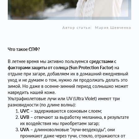
Автор статьи:
Мария Шевченко
Что такое СПФ?
В летнее время мы активно пользуемся
средствами с
факторами защиты от солнца (Sun Protection Factor)
на
отдыхе при загаре, добавляем их в домашний ежедневный
уход и не думаем о том, нужно ли продолжать делать это
зимой. Но даже в осенне-зимний период солнышко может
навредить нашей коже.
Ультрафиолетовые лучи или UV (Ultra Violet) имеют три
разновидности (по длине волны):
UVC
– задерживаются озоновым слоем;
UVB
– отвечают за выработку меланина, в результате
их воздействия мы приобретаем загар;
UVA
– длинноволновые "лучи-вездеходы", они
проникают даже через тучи, стекло, отражаются от