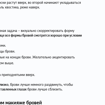
лоски растут вверх, во второй начинают укладываться
оль хвостика, реже наверх.
авная задача – визуально скорректировать форму
це все формы бровей смотрятся хорошо при условии
ыми.
цы брови.
ные на концах брови. Желательно акцентировать
лом выше.
а приподнятыми вверх.
близко
, брови лучше немного раздвинуть, чтобы
тавленных глазах
брови лучше сблизить.
ом макияже бровей