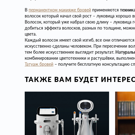
В
перманентном макияже бровей
применяются
техник
волосок который начал свой рост – луковица хорошо в
Волосок, который уже набрал свою длину – луковица г
добиться эффекта волосков, разных по толщине, можн
цвета.
Каждый волосок имеет свой изгиб, все они отличаются 
искусственно сделаны человеком. При пересечении вол
тем более искусственнее выглядит результат.
Н
атураль
комбинировании цветотехники и растушёвки, выполнен
Татуаж бровей
– получите бесплатную консультацию с
ТАКЖЕ ВАМ БУДЕТ ИНТЕРЕ