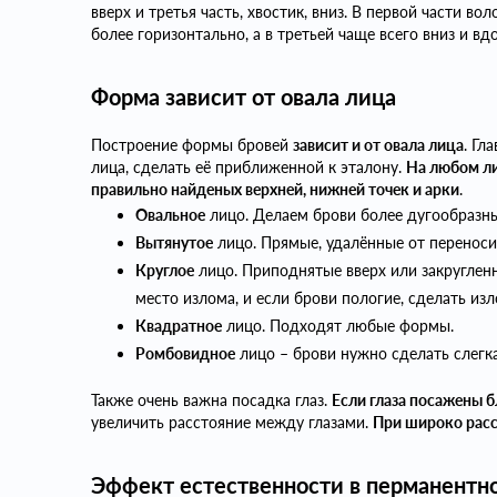
вверх и третья часть, хвостик, вниз. В первой части во
более горизонтально, а в третьей чаще всего вниз и вд
Форма зависит от овала лица
Построение формы бровей
зависит и от овала лица
. Гл
лица, сделать её приближенной к эталону.
На любом ли
правильно найденых верхней, нижней точек и арки
.
Овальное
лицо. Делаем брови более дугообразн
Вытянутое
лицо. Прямые, удалённые от переноси
Круглое
лицо. Приподнятые вверх или закруглен
место излома, и если брови пологие, сделать из
Квадратное
лицо. Подходят любые формы.
Ромбовидное
лицо – брови нужно сделать слегк
Также очень важна посадка глаз.
Если глаза посажены 
увеличить расстояние между глазами.
При широко расс
Эффект естественности в перманентн