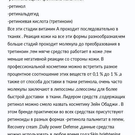
-ретинол
-ретинальдегид
-ретиноевая кислота (третиноин)
Все эти стадии витамин А проходит последовательно в
тканях . Реакция кожи на все эти формы разнообразная,чем
больше стадий проходит молекула до преобразования в
третиноин ,тем мягче средство работает в коже ,тем
меньше негативной реакции со стороны кожи. В
профессиональной косметики можно встретить разное
процентное соотношение этих веществ от 0,1 % до 1 % ,а
также от способа доставки в ткани ретинола, очень часто
молекулы заключают в липосомы ,олеосомы для более
быстрой доставки в ткани. Лидером средств ,содержащих
ретинол можно смело назвать косметику Зейн Обаджи . В
этом бренде практически во всех средствах присутствуют
ретиноиды в разных формах -ретинола пальмитат в renew,
Recovery cream ,Daily power Defense ,данные средства
можно использовать в любое время года;Skin brightening