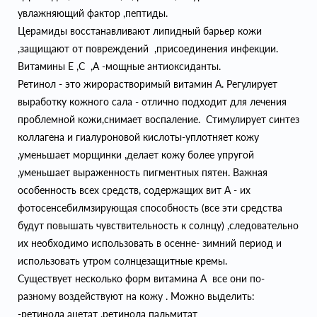
увлажняющий фактор ,пептиды.
Церамиды восстанавливают липидный барьер кожи
,защищают от повреждений ,присоединения инфекции.
Витамины Е ,С ,А -мощные антиоксиданты.
Ретинол - это жирорастворимый витамин А. Регулирует
выработку кожного сала - отлично подходит для лечения
проблемной кожи,снимает воспаление. Стимулирует синтез
коллагена и гиалуроновой кислоты-уплотняет кожу
,уменьшает морщинки ,делает кожу более упругой
,уменьшает выраженность пигментных пятен. Важная
особенность всех средств, содержащих вит А - их
фотосенсебилмзирующая способность (все эти средства
будут повышать чувствительность к солнцу) ,следовательно
их необходимо использовать в осенне- зимний период и
использовать утром солнцезащитные кремы.
Существует несколько форм витамина А все они по-
разному воздействуют на кожу . Можно выделить:
-ретинола ацетат ,ретинола пальмитат