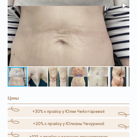
Цены
+30% к прайсу у Юлии Чеботаревой
+20% к прайсу у Юлианы Чечуриной