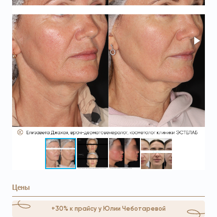
Цены
+30% к прайсу у Юлии Чеботаревой