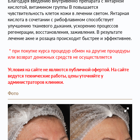
Благодаря введению внутривенно препарата с янтарной
кислотой, витамином группы В повышается
чувствительность клеток кожи в лечении светом. Янтарная
кислота в сочетании с рибофлавином способствует
улучшению тканевого дыхания, ускорению процессов
регенерации, восстановления, заживления. В результате
лечение акне и розацеа происходит быстрее и эффективнее.
* при покупке курса процедур обмен на другие процедуры
или возврат денежных средств не осуществляется
Условия на сайте не являются публичной офертой. На сайте
ведутся технические работы, цены уточняйте у
администраторов клиники.
Фото